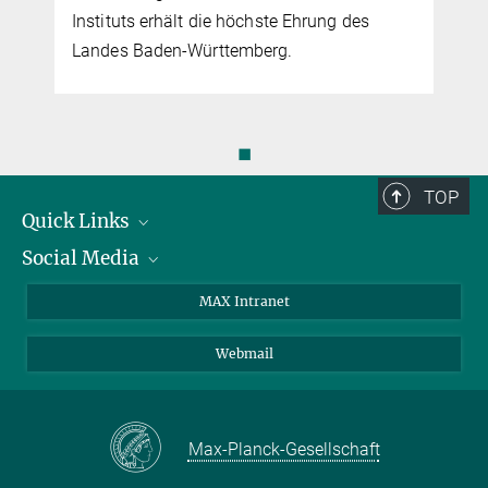
Instituts erhält die höchste Ehrung des
Landes Baden-Württemberg.
◼
TOP
Quick Links
Social Media
Forschungsgruppen
IMPRS
Twitter
MAX Intranet
Stellenangebote
Bluesky
Webmail
Kontakt
Mastodon
Anfahrt
LinkedIn
Instagram
Max-Planck-Gesellschaft