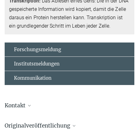
Transkription:
Das Ablesen eines Gens: Die in der DNA
gespeicherte Information wird kopiert, damit die Zelle
daraus ein Protein herstellen kann. Transkription ist
ein grundlegender Schritt im Leben jeder Zelle.
Forschungsmeldung
Institutsmeldungen
Kommunikation
Kontakt
Marcus Rockoff
Originalveröffentlichung
Press and Public Relations
+49 76 15108-368
Erdogdu NU, Guhathakurta S, Oellers R, Shvedunova M, Morin