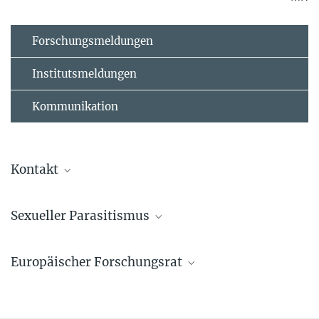
Forschungsmeldungen
Institutsmeldungen
Kommunikation
Kontakt
Marcus Rockoff
Sexueller Parasitismus
Presse- und Öffentlichkeitsarbeit | Public
Relations Officer
+49 761 5108-368
Europäischer Forschungsrat
rockoff@ie-freiburg.mpg.de
presse@ie-freiburg.mpg.de
Patrice Wegener