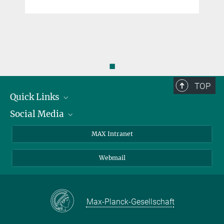
◼
TOP
Quick Links
Social Media
Forschungsgruppen
IMPRS
Twitter
MAX Intranet
Stellenangebote
Bluesky
Webmail
Kontakt
Mastodon
Anfahrt
LinkedIn
Instagram
Max-Planck-Gesellschaft