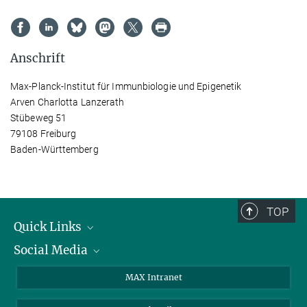
Anschrift
Max-Planck-Institut für Immunbiologie und Epigenetik
Arven Charlotta Lanzerath
Stübeweg 51
79108 Freiburg
Baden-Württemberg
TOP
Quick Links
Social Media
Forschungsgruppen
IMPRS
Twitter
MAX Intranet
Stellenangebote
Bluesky