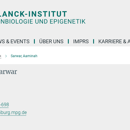
S & EVENTS
ÜBER UNS
IMPRS
KARRIERE &
k
Sarwar, Aaminah
arwar
-698
eiburg.mpg.de