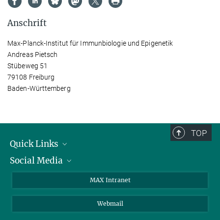
Anschrift
Max-Planck-Institut für Immunbiologie und Epigenetik
Andreas Pietsch
Stübeweg 51
79108 Freiburg
Baden-Württemberg
TOP
Quick Links
Social Media
Forschungsgruppen
IMPRS
Twitter
MAX Intranet
Stellenangebote
Bluesky
Webmail
Kontakt
Mastodon