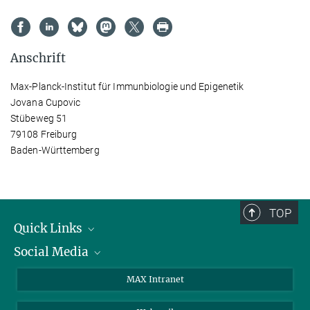
Anschrift
Max-Planck-Institut für Immunbiologie und Epigenetik
Jovana Cupovic
Stübeweg 51
79108 Freiburg
Baden-Württemberg
TOP
Quick Links
Social Media
Forschungsgruppen
IMPRS
Twitter
MAX Intranet
Stellenangebote
Bluesky