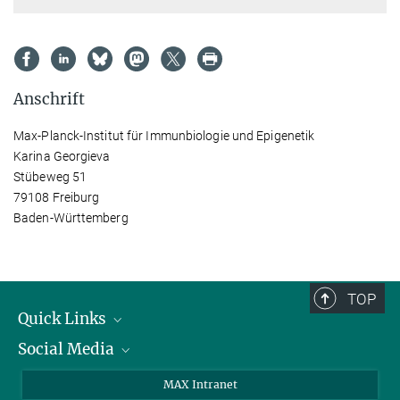
Anschrift
Max-Planck-Institut für Immunbiologie und Epigenetik
Karina Georgieva
Stübeweg 51
79108 Freiburg
Baden-Württemberg
TOP
Quick Links
Social Media
Forschungsgruppen
IMPRS
Twitter
MAX Intranet