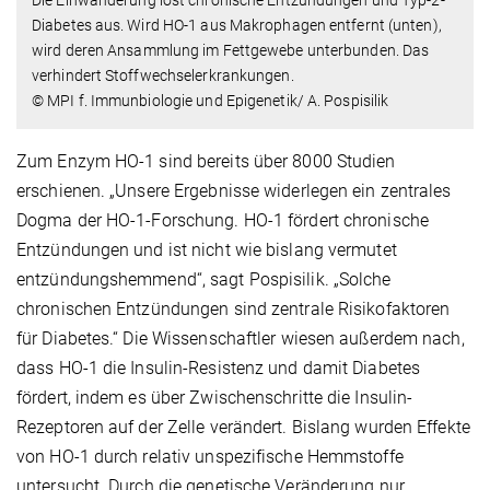
Die Einwanderung löst chronische Entzündungen und Typ-2-
Diabetes aus. Wird HO-1 aus Makrophagen entfernt (unten),
wird deren Ansammlung im Fettgewebe unterbunden. Das
verhindert Stoffwechselerkrankungen.
© MPI f. Immunbiologie und Epigenetik/ A. Pospisilik
Zum Enzym HO-1 sind bereits über 8000 Studien
erschienen. „Unsere Ergebnisse widerlegen ein zentrales
Dogma der HO-1-Forschung. HO-1 fördert chronische
Entzündungen und ist nicht wie bislang vermutet
entzündungshemmend“, sagt Pospisilik. „Solche
chronischen Entzündungen sind zentrale Risikofaktoren
für Diabetes.“ Die Wissenschaftler wiesen außerdem nach,
dass HO-1 die Insulin-Resistenz und damit Diabetes
fördert, indem es über Zwischenschritte die Insulin-
Rezeptoren auf der Zelle verändert. Bislang wurden Effekte
von HO-1 durch relativ unspezifische Hemmstoffe
untersucht. Durch die genetische Veränderung nur