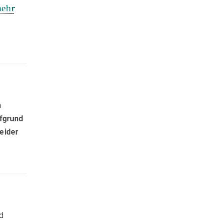
ehr
m
ufgrund
leider
d