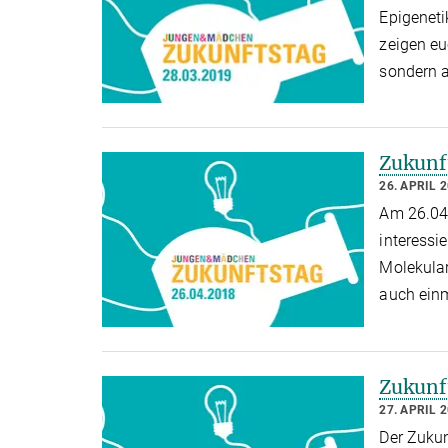
Epigeneti
zeigen eu
sondern 
Zukunf
26. APRIL 
Am 26.04.
interessi
Molekular
auch ein
Zukunf
27. APRIL 
Der Zukun