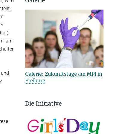
Galerie
n, wird
ellt:
er
er
tur),
mm, um
chulter
u und
Galerie: Zukunftstage am MPI in
Freiburg
er
Die Initiative
rese