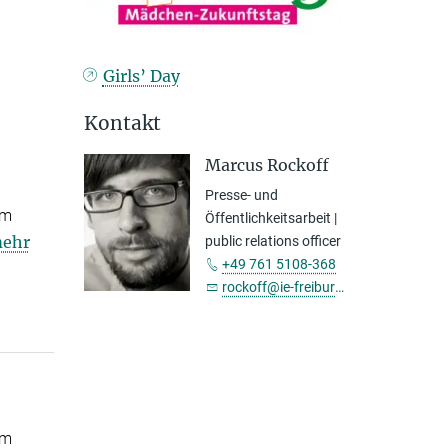
Girls’ Day
Kontakt
Marcus Rockoff
Presse- und
um
Öffentlichkeitsarbeit |
ehr
public relations officer
+49 761 5108-368
rockoff@ie-freiburg.mpg.de
um