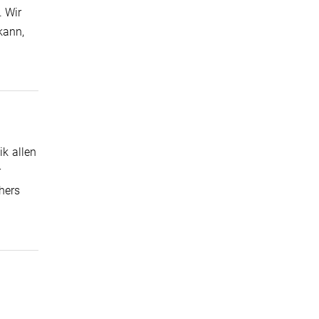
. Wir
kann,
k allen
r
hers