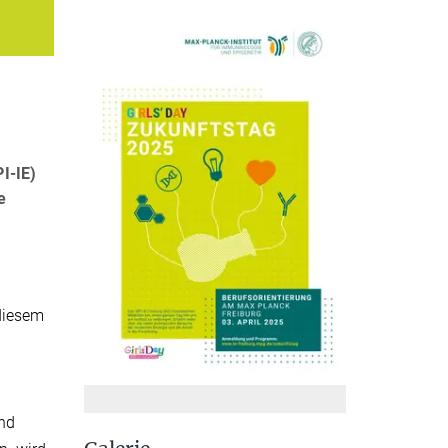
I-IE)
e
 diesem
nd