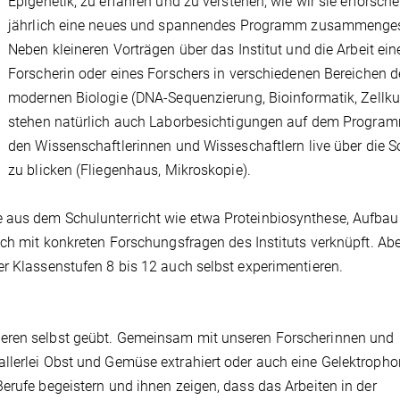
Epigenetik, zu erfahren und zu verstehen, wie wir sie erforsche
jährlich eine neues und spannendes Programm zusammengest
Neben kleineren Vorträgen über das Institut und die Arbeit ein
Forscherin oder eines Forschers in verschiedenen Bereichen d
modernen Biologie (DNA-Sequenzierung, Bioinformatik, Zellkul
stehen natürlich auch Laborbesichtigungen auf dem Progra
den Wissenschaftlerinnen und Wisseschaftlern live über die S
zu blicken (Fliegenhaus, Mikroskopie).
 aus dem Schulunterricht wie etwa Proteinbiosynthese, Aufba
sch mit konkreten Forschungsfragen des Instituts verknüpft. Ab
er Klassenstufen 8 bis 12 auch selbst experimentieren.
ieren selbst geübt. Gemeinsam mit unseren Forscherinnen und
llerlei Obst und Gemüse extrahiert oder auch eine Gelektropho
erufe begeistern und ihnen zeigen, dass das Arbeiten in der