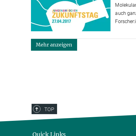
Molekular
auch ganz
Forscher:
Mehr anzeigen
TOP
Quick Links