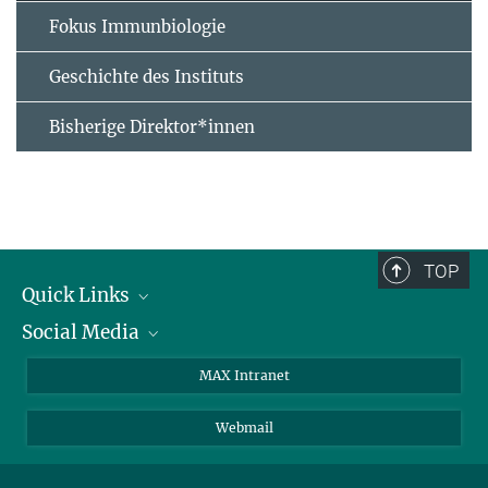
Fokus Immunbiologie
Geschichte des Instituts
Bisherige Direktor*innen
TOP
Quick Links
Social Media
Forschungsgruppen
IMPRS
Twitter
MAX Intranet
Stellenangebote
Bluesky
Webmail
Kontakt
Mastodon
Anfahrt
LinkedIn