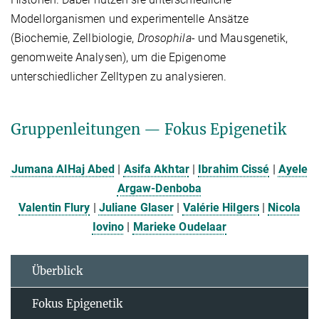
Modellorganismen und experimentelle Ansätze
(Biochemie, Zellbiologie,
Drosophila
- und Mausgenetik,
genomweite Analysen), um die Epigenome
unterschiedlicher Zelltypen zu analysieren.
Gruppenleitungen — Fokus Epigenetik
Jumana AlHaj Abed
|
Asifa Akhtar
|
Ibrahim Cissé
|
Ayele
Argaw-Denboba
Valentin Flury
|
Juliane Glaser
|
Valérie Hilgers
|
Nicola
Iovino
|
Marieke Oudelaar
Überblick
Fokus Epigenetik