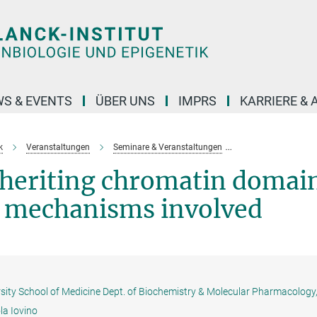
S & EVENTS
ÜBER UNS
IMPRS
KARRIERE &
k
Veranstaltungen
Seminare & Veranstaltungen
Vergangene Veran
nheriting chromatin domai
 mechanisms involved
sity School of Medicine Dept. of Biochemistry & Molecular Pharmacology
la Iovino