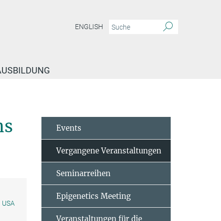
ENGLISH
 AUSBILDUNG
staltungen
Thelma Escobar - Inheriting chromatin domains in mammals and
ns
Events
Vergangene Veranstaltungen
Seminarreihen
Epigenetics Meeting
, USA
Veranstaltungen für die