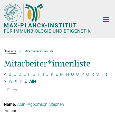
Hauptinhalt
Über uns
Mitarbeiter:innenliste
Mitarbeiter*innenliste
A
B
C
D
E
F
G
H
I
J
K
L
M
N
O
Ö
P
Q
R
S
T
t
V
W
X
Y
Z
Alle
Abini-Agbomson, Stephen
Postdoc