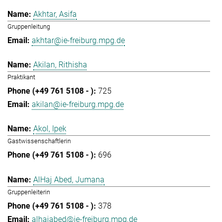
Akhtar, Asifa
Gruppenleitung
akhtar@ie-freiburg.mpg.de
Akilan, Rithisha
Praktikant
725
akilan@ie-freiburg.mpg.de
Akol, Ipek
Gastwissenschaftlerin
696
AlHaj Abed, Jumana
Gruppenleiterin
378
alhajabed@ie-freiburg.mpg.de