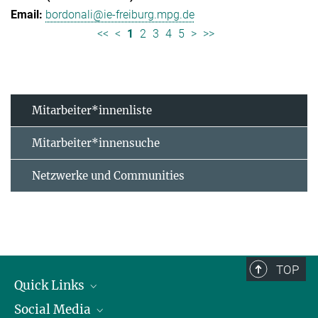
bordonali@ie-freiburg.mpg.de
<<
<
1
2
3
4
5
>
>>
Mitarbeiter*innenliste
Mitarbeiter*innensuche
Netzwerke und Communities
TOP
Quick Links
Social Media
Forschungsgruppen