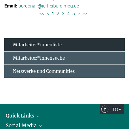
bordonali@ie-freiburg.mpg.de
<<
<
1
2
3
4
5
>
>>
Mitarbeiter*innenliste
Mitarbeiter*innensuche
Netzwerke und Communities
TOP
Quick Links
Social Media
Forschungsgruppen