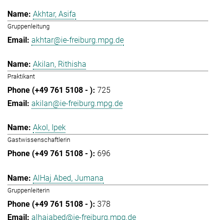
Akhtar, Asifa
Gruppenleitung
akhtar@ie-freiburg.mpg.de
Akilan, Rithisha
Praktikant
725
akilan@ie-freiburg.mpg.de
Akol, Ipek
Gastwissenschaftlerin
696
AlHaj Abed, Jumana
Gruppenleiterin
378
alhajabed@ie-freiburg.mpg.de