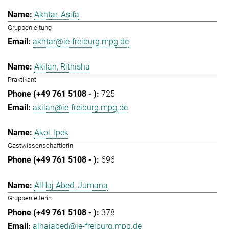
Akhtar, Asifa
Gruppenleitung
akhtar@ie-freiburg.mpg.de
Akilan, Rithisha
Praktikant
725
akilan@ie-freiburg.mpg.de
Akol, Ipek
Gastwissenschaftlerin
696
AlHaj Abed, Jumana
Gruppenleiterin
378
alhajabed@ie-freiburg.mpg.de