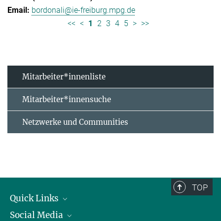
bordonali@ie-freiburg.mpg.de
<<
<
1
2
3
4
5
>
>>
Mitarbeiter*innenliste
Mitarbeiter*innensuche
Netzwerke und Communities
TOP
Quick Links
Social Media
Forschungsgruppen