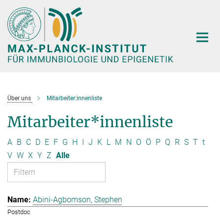
Hauptinhalt
Über uns
Mitarbeiter:innenliste
Mitarbeiter*innenliste
A
B
C
D
E
F
G
H
I
J
K
L
M
N
O
Ö
P
Q
R
S
T
t
V
W
X
Y
Z
Alle
Abini-Agbomson, Stephen
Postdoc