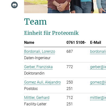
Team
Einheit für Proteomik
Name
0761 5108-
E-Mail
Bordonali, Lorenzo
687
bordonal
Daten-Ingenieur
Gerber, Franziska
772
gerber@i
Doktorandin
Gomez Auli, Alejandro
250
gomez@ie
Postdoc
251
Mittler, Gerhard
712
mittler@i
Facility-Leiter
251