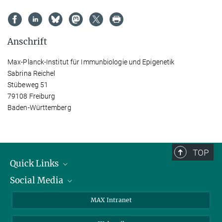
Anschrift
Max-Planck-Institut für Immunbiologie und Epigenetik
Sabrina Reichel
Stübeweg 51
79108 Freiburg
Baden-Württemberg
TOP
Quick Links
Social Media
Forschungsgruppen
IMPRS
Twitter
MAX Intranet
Stellenangebote
Bluesky