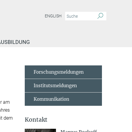
ENGLISH
 AUSBILDUNG
te Dissertation
Forschungsmeldungen
Institutsmeldungen
Kommunikation
ar am
ahres
it dem
Kontakt
g