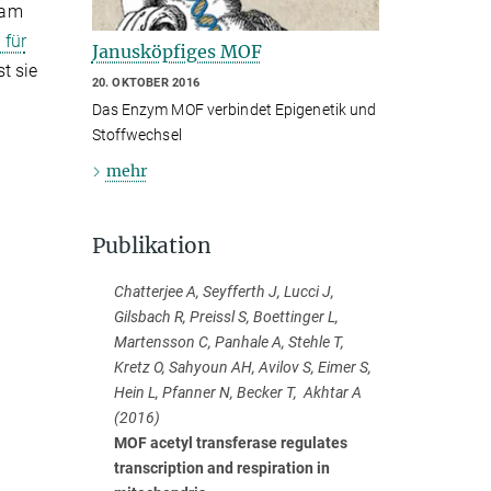
 am
für
Janusköpfiges MOF
t sie
20. OKTOBER 2016
Das Enzym MOF verbindet Epigenetik und
Stoffwechsel
mehr
Publikation
Chatterjee A, Seyfferth J, Lucci J,
Gilsbach R, Preissl S, Boettinger L,
Martensson C, Panhale A, Stehle T,
Kretz O, Sahyoun AH, Avilov S, Eimer S,
Hein L, Pfanner N, Becker T, Akhtar A
(2016)
MOF acetyl transferase regulates
transcription and respiration in