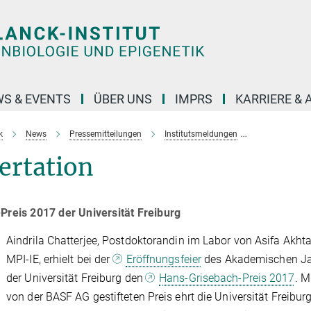
S & EVENTS
ÜBER UNS
IMPRS
KARRIERE &
k
News
Pressemitteilungen
Institutsmeldungen
Ausgezeichne
ertation
Preis 2017 der Universität Freiburg
Aindrila Chatterjee, Postdoktorandin im Labor von Asifa Akht
MPI-IE, erhielt bei der
Eröffnungsfeier
des Akademischen J
der Universität Freiburg den
Hans-Grisebach-Preis 2017
. M
von der BASF AG gestifteten Preis ehrt die Universität Freibur