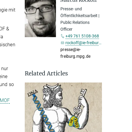
Marcus Rockoff
Presse- und
gie mit
Öffentlichkeitsarbeit |
Public Relations
MOF &
Officer
+49 761 5108-368
la
rockoff@ie-freiburg.mpg.de
sischen
presse@ie-
freiburg.mpg.de
 nur
Related Articles
eine
 und so
g MOF