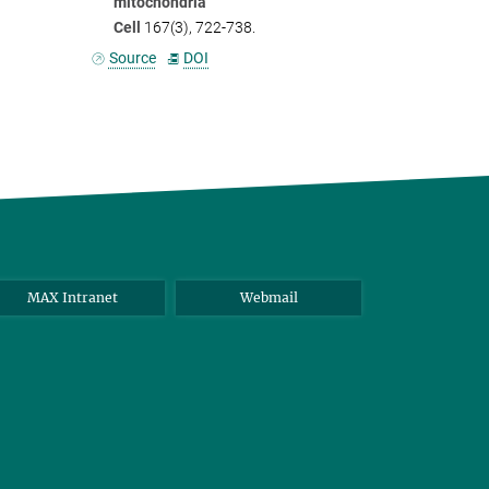
mitochondria
Cell
167(3), 722-738.
Source
DOI
MAX Intranet
Webmail