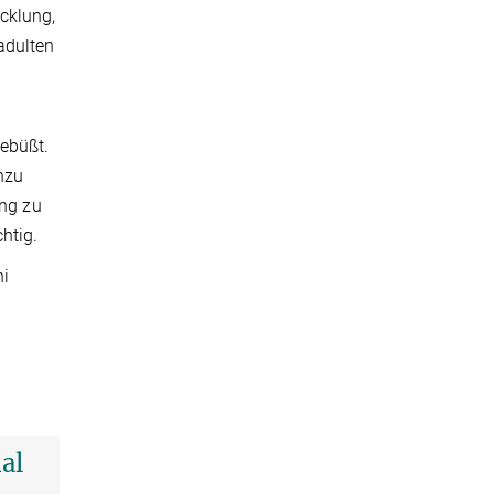
cklung,
adulten
ebüßt.
nzu
ung zu
htig.
hi
al