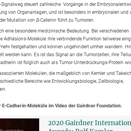
n-Signalweg steuert zahlreiche Vorgänge in der Embryonalentwi
dung von Organanlagen, und ist besonders in embryonalen und 
oder Mutation von β-Catenin führt zu Tumoren.
ch eine besondere medizinische Bedeutung. Bei verschiedenen
 Adhäsions-Moleküle ihre verbindende Funktion teilweise eing
ht mehr festgehalten und können ungehindert umher wandern. Hi
lt werden kann. Es ist das Signal an die Tumorzellen, ihre Teil
adherin ist folglich auch als Tumor-Unterdrückungs-Protein wic
assoziierten Molekülen, die maßgeblich von Kemler und Takeic
schiedliche Bereiche wie Entwicklungsbiologie, Zellbiologie,
en.
r E-Cadherin-Moleküle im Video der Gairdner Foundation:
2020 Gairdner Internation