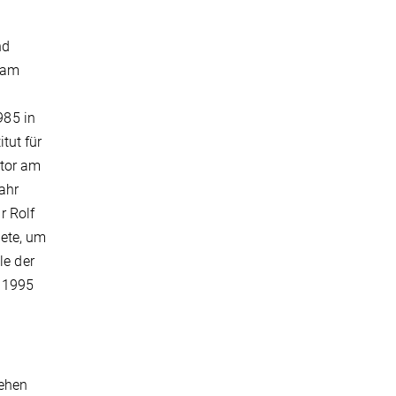
nd
 am
985 in
tut für
ktor am
ahr
r Rolf
ete, um
le der
d 1995
iehen