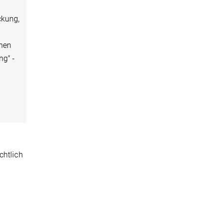
ckung,
inen
ng" -
chtlich