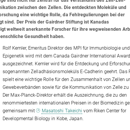
 sind nicht nur zentral für das Verständnis des Zell-Zell-
kation zwischen den Zellen. Die entdeckten Moleküle und
schung eine wichtige Rolle, da Fehlregulierungen bei der
 sind. Der Preis der Gairdner Stiftung ist Kanadas
gt weltweit anerkannte Forscher für ihre wegweisenden Arb
menschliche Gesundheit haben.
Rolf Kemler, Emeritus Direktor des MPI für Immunbiologie und
Epigenetik wird mit dem Canada Gairdner International Awar
ausgezeichnet. Kemler wird für die Entdeckung und Erforschu
sogenannten Zelladhäsionsmoleküls E-Cadherin geehrt. Das P
spielt eine wichtige Rolle für den Zusammenhalt von Zellen u
Gewebeverbänden sowie für die Kommunikation von Zelle zu 
Der Max-Planck-Direktor erhält die Auszeichnung, die zu den
renommiertesten internationalen Preisen in der Biomedizin ge
gemeinsam mit
Masatoshi Takeichi
vom Riken Center for
Developmental Biology in Kobe, Japan.