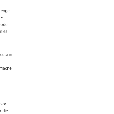
e enge
 E-
 oder
n es
eute in
rfläche
 vor
r die