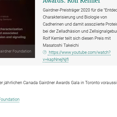
Awards: Rolf Kemler
Gairdner-Preisträger 2020 für die "Entde
Charakterisierung und Biologie von
Cadherinen und damit assoziierte Prote
bei der Zelladhäsion und Zellsignalgebu
Rolf Kemler teilt sich diesen Preis mit
Masatoshi Takeichi
airdner Foundation
https://www.youtube.com/watch?
v=kapNnejNjfI
der jährlichen Canada Gairdner Awards Gala in Toronto voraussi
 Foundation