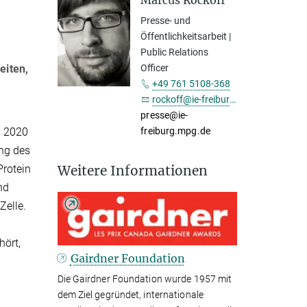
Marcus Rockoff
Presse- und
Öffentlichkeitsarbeit |
Public Relations
eiten,
Officer
+49 761 5108-368
rockoff@ie-freiburg.mpg.de
presse@ie-
d 2020
freiburg.mpg.de
ng des
rotein
Weitere Informationen
nd
Zelle.
hört,
Gairdner Foundation
Die Gairdner Foundation wurde 1957 mit
dem Ziel gegründet, internationale