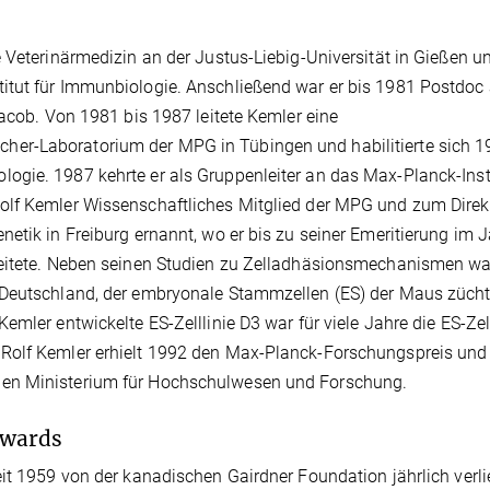
 Veterinärmedizin an der Justus-Liebig-Universität in Gießen u
itut für Immunbiologie. Anschließend war er bis 1981 Postdoc
Jacob. Von 1981 bis 1987 leitete Kemler eine
er-Laboratorium der MPG in Tübingen und habilitierte sich 1
gie. 1987 kehrte er als Gruppenleiter an das Max-Planck-Insti
olf Kemler Wissenschaftliches Mitglied der MPG und zum Dire
etik in Freiburg ernannt, wo er bis zu seiner Emeritierung im J
leitete. Neben seinen Studien zu Zelladhäsionsmechanismen wa
 Deutschland, der embryonale Stammzellen (ES) der Maus zücht
mler entwickelte ES-Zelllinie D3 war für viele Jahre die ES-Zel
 Rolf Kemler erhielt 1992 den Max-Planck-Forschungspreis un
hen Ministerium für Hochschulwesen und Forschung.
Awards
eit 1959 von der kanadischen Gairdner Foundation jährlich verl