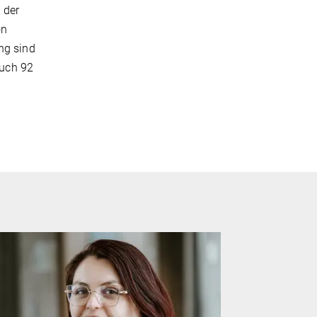
 der
on
ng sind
auch 92