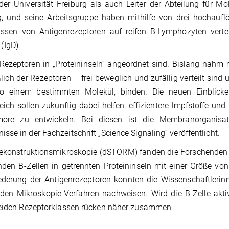
der Universität Freiburg als auch Leiter der Abteilung für Mo
g, und seine Arbeitsgruppe haben mithilfe von drei hochaufl
sen von Antigenrezeptoren auf reifen B-Lymphozyten verteil
(IgD).
Rezeptoren in „Proteininseln“ angeordnet sind. Bislang nahm
ich der Rezeptoren – frei beweglich und zufällig verteilt sind 
so einem bestimmten Molekül, binden. Die neuen Einblicke
ch sollen zukünftig dabei helfen, effizientere Impfstoffe und
umore zu entwickeln. Bei diesen ist die Membranorganisat
se in der Fachzeitschrift „Science Signaling“ veröffentlicht.
 Rekonstruktionsmikroskopie (dSTORM) fanden die Forschenden
en B-Zellen in getrennten Proteininseln mit einer Größe von
derung der Antigenrezeptoren konnten die Wissenschaftlerin
en Mikroskopie-Verfahren nachweisen. Wird die B-Zelle aktiv
 beiden Rezeptorklassen rücken näher zusammen.