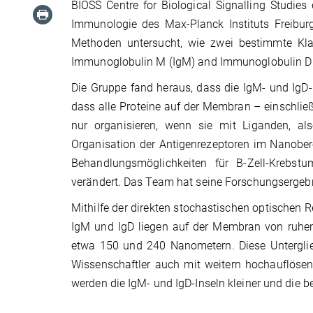
BIOSS Centre for Biological Signalling Studies 
Immunologie des Max-Planck Instituts Freibur
Methoden untersucht, wie zwei bestimmte Klas
Immunoglobulin M (IgM) and Immunoglobulin D 
Die Gruppe fand heraus, dass die IgM- und IgD-
dass alle Proteine auf der Membran – einschließl
nur organisieren, wenn sie mit Liganden, al
Organisation der Antigenrezeptoren im Nanoberei
Behandlungsmöglichkeiten für B-Zell-Krebst
verändert. Das Team hat seine Forschungsergebnis
Mithilfe der direkten stochastischen optischen
IgM und IgD liegen auf der Membran von ruhend
etwa 150 und 240 Nanometern. Diese Unterglie
Wissenschaftler auch mit weitern hochauflösend
werden die IgM- und IgD-Inseln kleiner und die