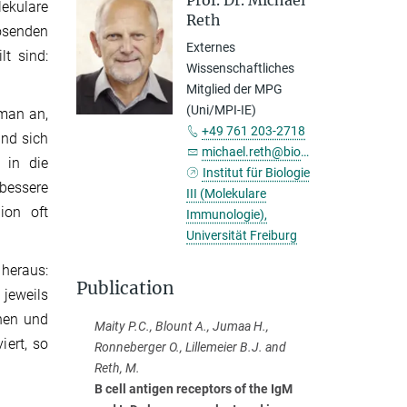
Prof. Dr. Michael
lekulare
Reth
ösenden
Externes
t sind:
Wissenschaftliches
Mitglied der MPG
(Uni/MPI-IE)
 man an,
+49 761 203-2718
und sich
michael.reth@bioss.uni-freiburg.de
 in die
Institut für Biologie
 bessere
III (Molekulare
ion oft
Immunologie),
Universität Freiburg
 heraus:
Publication
 jeweils
nen und
Maity P.C., Blount A., Jumaa H.,
iert, so
Ronneberger O., Lillemeier B.J. and
Reth, M.
B cell antigen receptors of the IgM