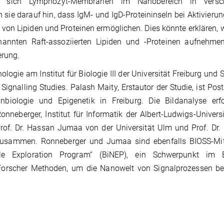
s sich Lymphozyt-Membranen im Nanobereich in versc
sie darauf hin, dass IgM- und IgD-Proteininseln bei Aktivierun
von Lipiden und Proteinen ermöglichen. Dies könnte erklären, 
annten Raft-assoziierten Lipiden und -Proteinen aufnehmen
erung.
logie am Institut für Biologie III der Universität Freiburg und 
 Signalling Studies. Palash Maity, Erstautor der Studie, ist Po
iologie und Epigenetik in Freiburg. Die Bildanalyse erfo
neberger, Institut für Informatik der Albert-Ludwigs-Universi
of. Dr. Hassan Jumaa von der Universität Ulm und Prof. Dr. 
A zusammen. Ronneberger und Jumaa sind ebenfalls BIOSS-Mitg
le Exploration Program“ (BiNEP), ein Schwerpunkt im 
Forscher Methoden, um die Nanowelt von Signalprozessen be