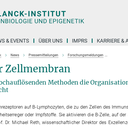
S & EVENTS
ÜBER UNS
IMPRS
KARRIERE &
k
News
Pressemitteilungen
Forschungsmeldungen
Proteinin
er Zellmembran
hochauflösenden Methoden die Organisatio
cht
enrezeptoren auf B-Lymphozyten, die zu den Zellen des Immun
tserreger oder Impfstoffe. Sie aktivieren die B-Zelle, auf der 
f. Dr. Michael Reth, wissenschaftlicher Direktor des Exzellenz