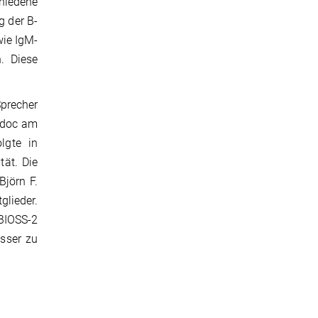
hiedene
g der B-
wie IgM-
. Diese
Sprecher
stdoc am
lgte in
tät. Die
Björn F.
lieder.
BIOSS-2
sser zu