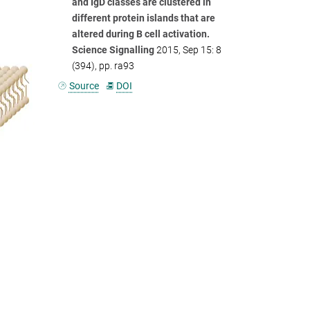
and IgD classes are clustered in
different protein islands that are
altered during B cell activation.
Science Signalling
2015, Sep 15: 8
(394), pp. ra93
Source
DOI