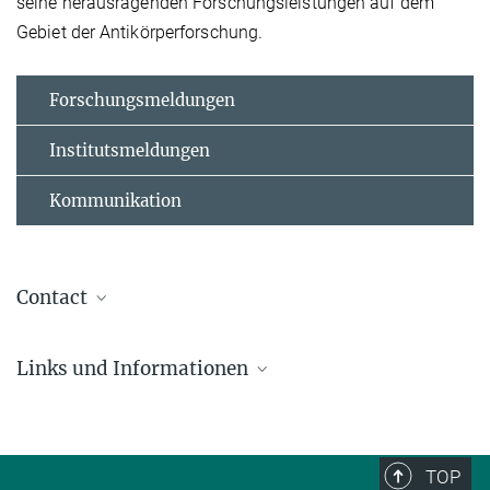
seine herausragenden Forschungsleistungen auf dem
Gebiet der Antikörperforschung.
Forschungsmeldungen
Institutsmeldungen
Kommunikation
Contact
Prof. Dr. Michael Reth
Links und Informationen
Externes Wissenschaftliches Mitglied der MPG
(Uni/MPI-IE)
BIOSS
+49 761 203-2718
Jürgen Manchot Stiftung
michael.reth@bioss.uni-freiburg.de
Pressemitteilung der Universität Düsseldorf
TOP
Institut für Biologie III (Molekulare