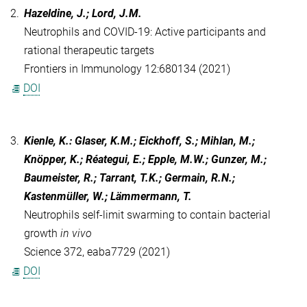
2.
Hazeldine, J.; Lord, J.M.
Neutrophils and COVID-19: Active participants and
rational therapeutic targets
Frontiers in Immunology 12:680134 (2021)
DOI
3.
Kienle, K.: Glaser, K.M.; Eickhoff, S.; Mihlan, M.;
Knöpper, K.; Réategui, E.; Epple, M.W.; Gunzer, M.;
Baumeister, R.; Tarrant, T.K.; Germain, R.N.;
Kastenmüller, W.; Lämmermann, T.
Neutrophils self-limit swarming to contain bacterial
growth
in vivo
Science 372, eaba7729 (2021)
DOI