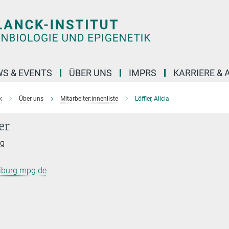
S & EVENTS
ÜBER UNS
IMPRS
KARRIERE &
k
Über uns
Mitarbeiter:innenliste
Löffler, Alicia
er
ng
eiburg.mpg.de