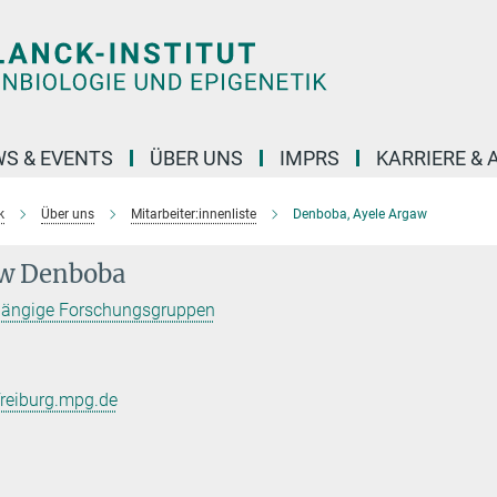
S & EVENTS
ÜBER UNS
IMPRS
KARRIERE &
k
Über uns
Mitarbeiter:innenliste
Denboba, Ayele Argaw
aw Denboba
hängige Forschungsgruppen
reiburg.mpg.de