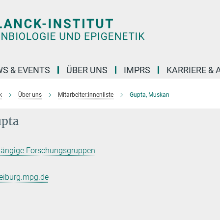
S & EVENTS
ÜBER UNS
IMPRS
KARRIERE &
k
Über uns
Mitarbeiter:innenliste
Gupta, Muskan
pta
hängige Forschungsgruppen
eiburg.mpg.de