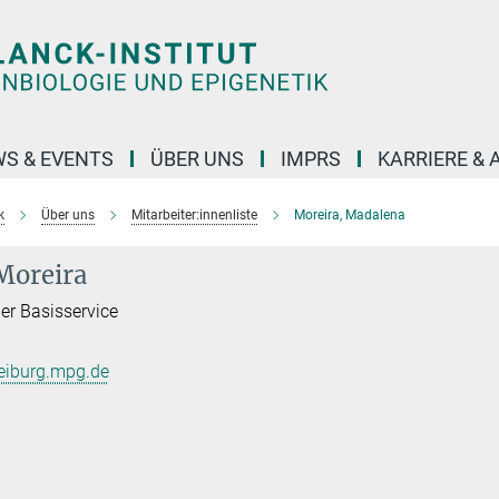
S & EVENTS
ÜBER UNS
IMPRS
KARRIERE &
k
Über uns
Mitarbeiter:innenliste
Moreira, Madalena
Moreira
er Basisservice
eiburg.mpg.de