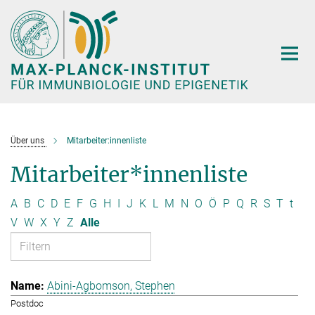
Hauptinhalt
Über uns
Mitarbeiter:innenliste
Mitarbeiter*innenliste
A
B
C
D
E
F
G
H
I
J
K
L
M
N
O
Ö
P
Q
R
S
T
t
V
W
X
Y
Z
Alle
Abini-Agbomson, Stephen
Postdoc