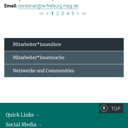
bordonali@ie-freiburg.mpg.de
<<
<
1
2
3
4
5
>
>>
Mitarbeiter*innenliste
Mitarbeiter*innensuche
Netzwerke und Communities
TOP
Quick Links
Social Media
Forschungsgruppen