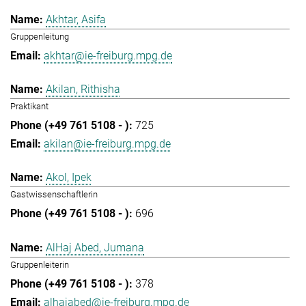
Akhtar, Asifa
Gruppenleitung
akhtar@ie-freiburg.mpg.de
Akilan, Rithisha
Praktikant
725
akilan@ie-freiburg.mpg.de
Akol, Ipek
Gastwissenschaftlerin
696
AlHaj Abed, Jumana
Gruppenleiterin
378
alhajabed@ie-freiburg.mpg.de