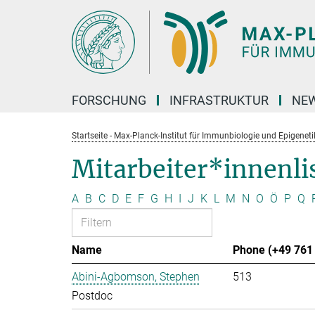
Hauptinhalt
FORSCHUNG
INFRASTRUKTUR
NEW
Startseite - Max-Planck-Institut für Immunbiologie und Epigeneti
Mitarbeiter*innenli
A
B
C
D
E
F
G
H
I
J
K
L
M
N
O
Ö
P
Q
Name
Phone (+49 761 
Abini-Agbomson, Stephen
513
Postdoc