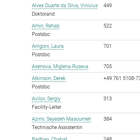
Alves Duarte da Silva, Vinicius
449
Doktorand
Amin, Rehab
522
Postdoc
Arrigoni, Laura
701
Postdoc
Asenova, Miglena Ruseva
705
Atkinson, Derek
+49 761 5108-7
Postdoc
Avilov, Sergiy
313
Facility-Leiter
Azimi, Seyedeh Masoumeh
384
Technische Assistentin
Badhan, Chahat
248