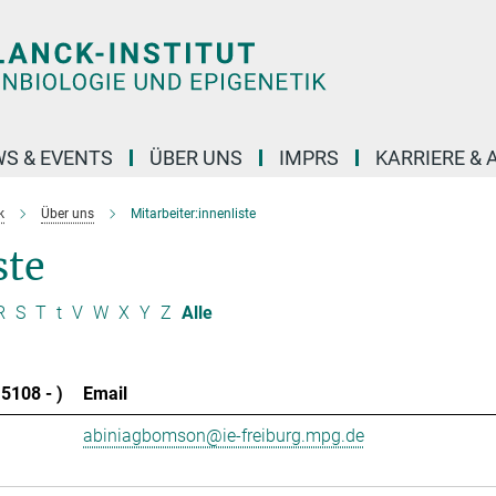
S & EVENTS
ÜBER UNS
IMPRS
KARRIERE &
k
Über uns
Mitarbeiter:innenliste
ste
R
S
T
t
V
W
X
Y
Z
Alle
5108 - )
Email
abiniagbomson@ie-freiburg.mpg.de