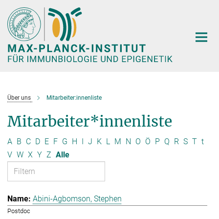
Hauptinhalt
Über uns
Mitarbeiter:innenliste
Mitarbeiter*innenliste
A
B
C
D
E
F
G
H
I
J
K
L
M
N
O
Ö
P
Q
R
S
T
t
V
W
X
Y
Z
Alle
Abini-Agbomson, Stephen
Postdoc