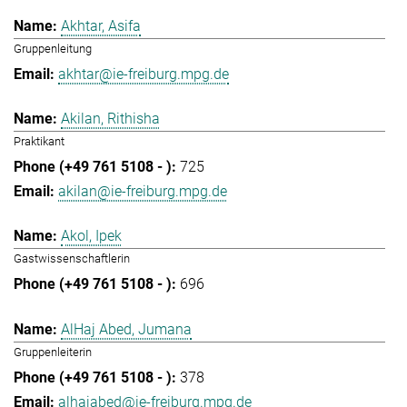
Akhtar, Asifa
Gruppenleitung
akhtar@ie-freiburg.mpg.de
Akilan, Rithisha
Praktikant
725
akilan@ie-freiburg.mpg.de
Akol, Ipek
Gastwissenschaftlerin
696
AlHaj Abed, Jumana
Gruppenleiterin
378
alhajabed@ie-freiburg.mpg.de