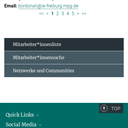
bordonali@ie-freiburg.mpg.de
<<
<
1
2
3
4
5
>
>>
Mitarbeiter*innenliste
Mitarbeiter*innensuche
Netzwerke und Communities
TOP
Quick Links
Social Media
Forschungsgruppen