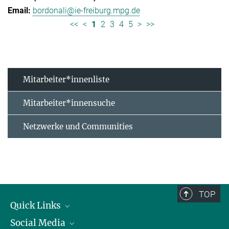
bordonali@ie-freiburg.mpg.de
<<
<
1
2
3
4
5
>
>>
Mitarbeiter*innenliste
Mitarbeiter*innensuche
Netzwerke und Communities
TOP
Quick Links
Social Media
Forschungsgruppen