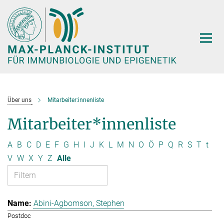
Hauptinhalt
Über uns
Mitarbeiter:innenliste
Mitarbeiter*innenliste
A
B
C
D
E
F
G
H
I
J
K
L
M
N
O
Ö
P
Q
R
S
T
t
V
W
X
Y
Z
Alle
Abini-Agbomson, Stephen
Postdoc