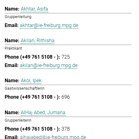
Akhtar, Asifa
Gruppenleitung
akhtar@ie-freiburg.mpg.de
Akilan, Rithisha
Praktikant
725
akilan@ie-freiburg.mpg.de
Akol, Ipek
Gastwissenschaftlerin
696
AlHaj Abed, Jumana
Gruppenleiterin
378
alhajabed@ie-freiburg.mpg.de