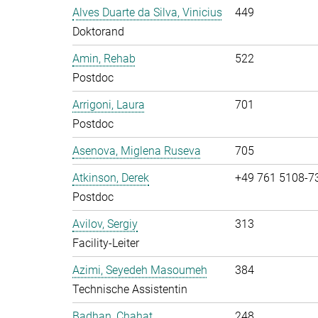
Alves Duarte da Silva, Vinicius
449
Doktorand
Amin, Rehab
522
Postdoc
Arrigoni, Laura
701
Postdoc
Asenova, Miglena Ruseva
705
Atkinson, Derek
+49 761 5108-7
Postdoc
Avilov, Sergiy
313
Facility-Leiter
Azimi, Seyedeh Masoumeh
384
Technische Assistentin
Badhan, Chahat
248