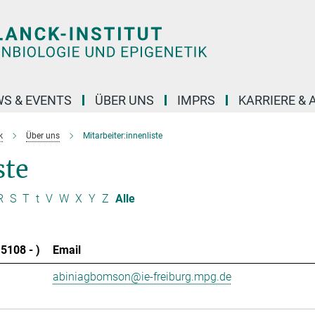
S & EVENTS
ÜBER UNS
IMPRS
KARRIERE &
k
Über uns
Mitarbeiter:innenliste
ste
R
S
T
t
V
W
X
Y
Z
Alle
5108 - )
Email
abiniagbomson@ie-freiburg.mpg.de