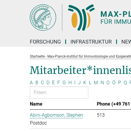
Hauptinhalt
FORSCHUNG
INFRASTRUKTUR
NEW
Startseite - Max-Planck-Institut für Immunbiologie und Epigeneti
Mitarbeiter*innenli
A
B
C
D
E
F
G
H
I
J
K
L
M
N
O
Ö
P
Q
Name
Phone (+49 761 
Abini-Agbomson, Stephen
513
Postdoc