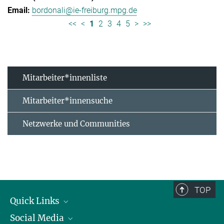
bordonali@ie-freiburg.mpg.de
<<
<
1
2
3
4
5
>
>>
Mitarbeiter*innenliste
Mitarbeiter*innensuche
Netzwerke und Communities
TOP
Quick Links
Social Media
Forschungsgruppen