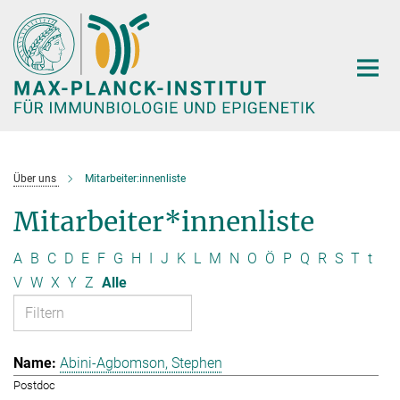
Hauptinhalt
Über uns
Mitarbeiter:innenliste
Mitarbeiter*innenliste
A
B
C
D
E
F
G
H
I
J
K
L
M
N
O
Ö
P
Q
R
S
T
t
V
W
X
Y
Z
Alle
Abini-Agbomson, Stephen
Postdoc