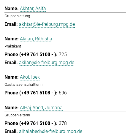
Akhtar, Asifa
Gruppenleitung
akhtar@ie-freiburg.mpg.de
Akilan, Rithisha
Praktikant
725
akilan@ie-freiburg.mpg.de
Akol, Ipek
Gastwissenschaftlerin
696
AlHaj Abed, Jumana
Gruppenleiterin
378
alhajabed@ie-freiburg.mpg.de