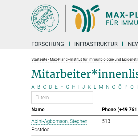
Hauptinhalt
FORSCHUNG
INFRASTRUKTUR
NEW
Startseite - Max-Planck-Institut für Immunbiologie und Epigeneti
Mitarbeiter*innenli
A
B
C
D
E
F
G
H
I
J
K
L
M
N
O
Ö
P
Q
Name
Phone (+49 761 
Abini-Agbomson, Stephen
513
Postdoc