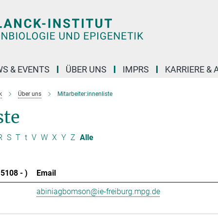
S & EVENTS
ÜBER UNS
IMPRS
KARRIERE &
k
Über uns
Mitarbeiter:innenliste
ste
R
S
T
t
V
W
X
Y
Z
Alle
5108 - )
Email
abiniagbomson@ie-freiburg.mpg.de