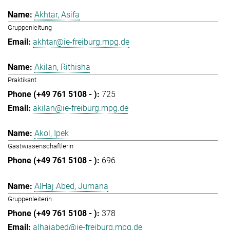
Akhtar, Asifa
Gruppenleitung
akhtar@ie-freiburg.mpg.de
Akilan, Rithisha
Praktikant
725
akilan@ie-freiburg.mpg.de
Akol, Ipek
Gastwissenschaftlerin
696
AlHaj Abed, Jumana
Gruppenleiterin
378
alhajabed@ie-freiburg.mpg.de