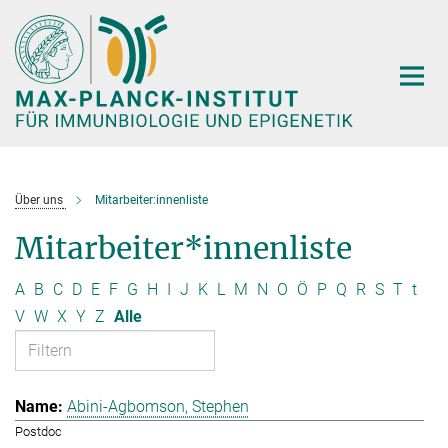
Hauptinhalt
Über uns
Mitarbeiter:innenliste
Mitarbeiter*innenliste
A
B
C
D
E
F
G
H
I
J
K
L
M
N
O
Ö
P
Q
R
S
T
t
V
W
X
Y
Z
Alle
Abini-Agbomson, Stephen
Postdoc