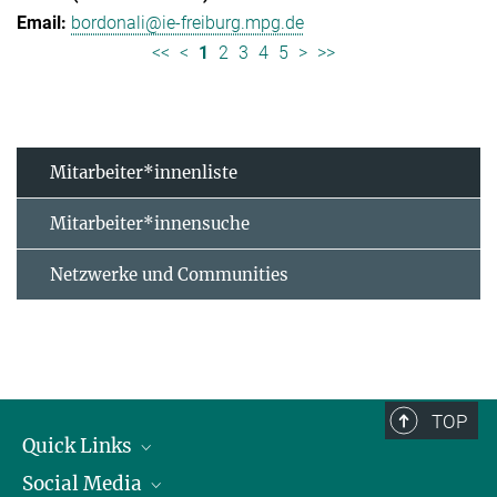
bordonali@ie-freiburg.mpg.de
<<
<
1
2
3
4
5
>
>>
Mitarbeiter*innenliste
Mitarbeiter*innensuche
Netzwerke und Communities
TOP
Quick Links
Social Media
Forschungsgruppen