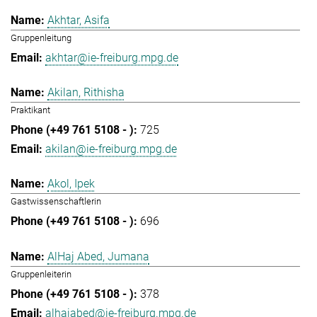
Akhtar, Asifa
Gruppenleitung
akhtar@ie-freiburg.mpg.de
Akilan, Rithisha
Praktikant
725
akilan@ie-freiburg.mpg.de
Akol, Ipek
Gastwissenschaftlerin
696
AlHaj Abed, Jumana
Gruppenleiterin
378
alhajabed@ie-freiburg.mpg.de