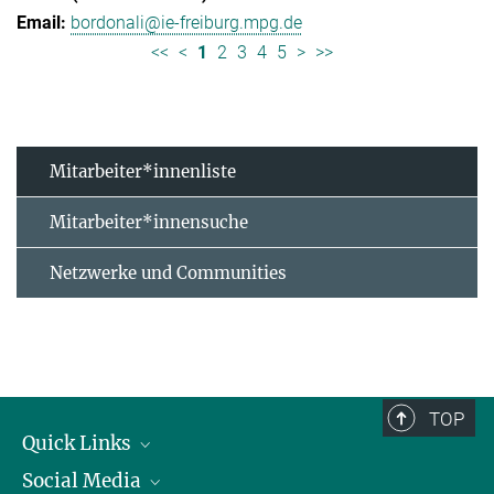
bordonali@ie-freiburg.mpg.de
<<
<
1
2
3
4
5
>
>>
Mitarbeiter*innenliste
Mitarbeiter*innensuche
Netzwerke und Communities
TOP
Quick Links
Social Media
Forschungsgruppen