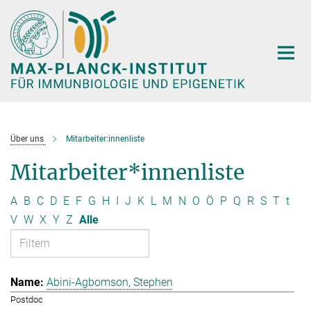
Hauptinhalt
Über uns
Mitarbeiter:innenliste
Mitarbeiter*innenliste
A
B
C
D
E
F
G
H
I
J
K
L
M
N
O
Ö
P
Q
R
S
T
t
V
W
X
Y
Z
Alle
Abini-Agbomson, Stephen
Postdoc