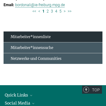
bordonali@ie-freiburg.mpg.de
<<
<
1
2
3
4
5
>
>>
Mitarbeiter*innenliste
Mitarbeiter*innensuche
Netzwerke und Communities
TOP
Quick Links
Social Media
Forschungsgruppen