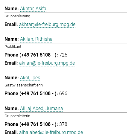
Akhtar, Asifa
Gruppenleitung
akhtar@ie-freiburg.mpg.de
Akilan, Rithisha
Praktikant
725
akilan@ie-freiburg.mpg.de
Akol, Ipek
Gastwissenschaftlerin
696
AlHaj Abed, Jumana
Gruppenleiterin
378
alhajabed@ie-freiburg.mpg.de