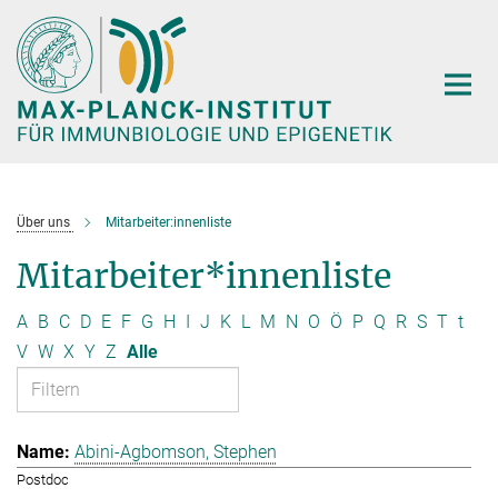
Hauptinhalt
Über uns
Mitarbeiter:innenliste
Mitarbeiter*innenliste
A
B
C
D
E
F
G
H
I
J
K
L
M
N
O
Ö
P
Q
R
S
T
t
V
W
X
Y
Z
Alle
Abini-Agbomson, Stephen
Postdoc