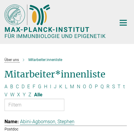
Hauptinhalt
Über uns
Mitarbeiter:innenliste
Mitarbeiter*innenliste
A
B
C
D
E
F
G
H
I
J
K
L
M
N
O
Ö
P
Q
R
S
T
t
V
W
X
Y
Z
Alle
Abini-Agbomson, Stephen
Postdoc