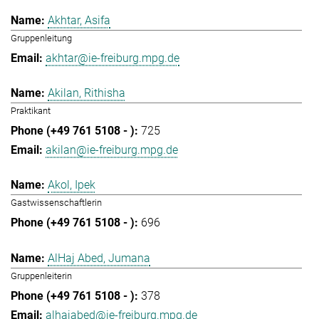
Akhtar, Asifa
Gruppenleitung
akhtar@ie-freiburg.mpg.de
Akilan, Rithisha
Praktikant
725
akilan@ie-freiburg.mpg.de
Akol, Ipek
Gastwissenschaftlerin
696
AlHaj Abed, Jumana
Gruppenleiterin
378
alhajabed@ie-freiburg.mpg.de