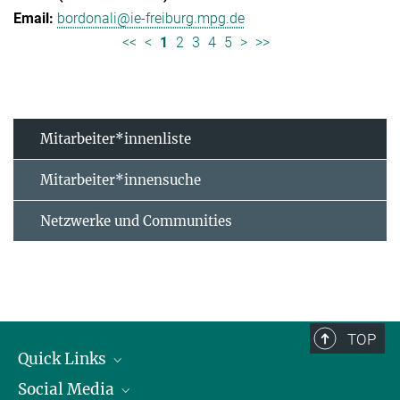
bordonali@ie-freiburg.mpg.de
<<
<
1
2
3
4
5
>
>>
Mitarbeiter*innenliste
Mitarbeiter*innensuche
Netzwerke und Communities
TOP
Quick Links
Social Media
Forschungsgruppen