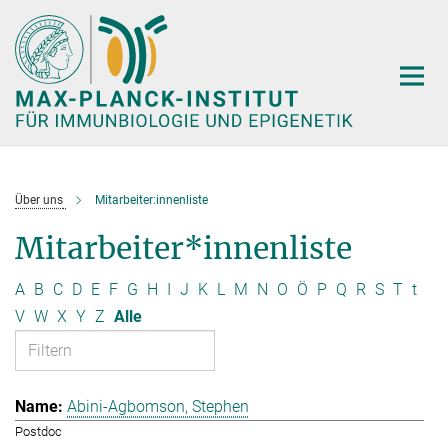
Hauptinhalt
Über uns
Mitarbeiter:innenliste
Mitarbeiter*innenliste
A
B
C
D
E
F
G
H
I
J
K
L
M
N
O
Ö
P
Q
R
S
T
t
V
W
X
Y
Z
Alle
Abini-Agbomson, Stephen
Postdoc