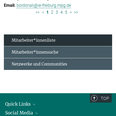
bordonali@ie-freiburg.mpg.de
<<
<
1
2
3
4
5
>
>>
Mitarbeiter*innenliste
Mitarbeiter*innensuche
Netzwerke und Communities
TOP
Quick Links
Social Media
Forschungsgruppen