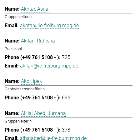
Akhtar, Asifa
Gruppenleitung
akhtar@ie-freiburg.mpg.de
Akilan, Rithisha
Praktikant
725
akilan@ie-freiburg.mpg.de
Akol, Ipek
Gastwissenschaftlerin
696
AlHaj Abed, Jumana
Gruppenleiterin
378
alhajabed@ie-freiburg.mpg.de