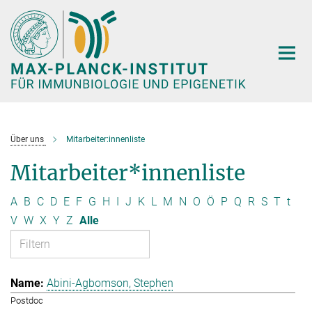
Hauptinhalt
Über uns
Mitarbeiter:innenliste
Mitarbeiter*innenliste
A
B
C
D
E
F
G
H
I
J
K
L
M
N
O
Ö
P
Q
R
S
T
t
V
W
X
Y
Z
Alle
Abini-Agbomson, Stephen
Postdoc