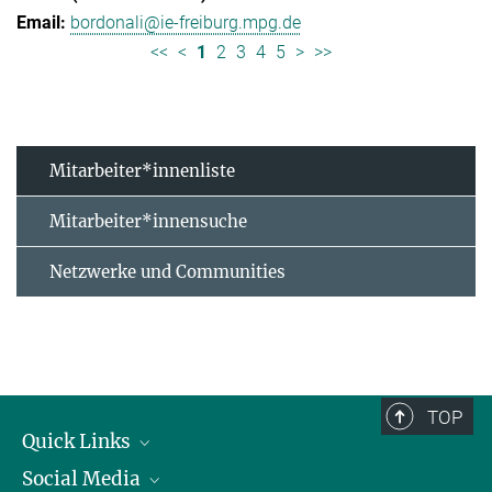
bordonali@ie-freiburg.mpg.de
<<
<
1
2
3
4
5
>
>>
Mitarbeiter*innenliste
Mitarbeiter*innensuche
Netzwerke und Communities
TOP
Quick Links
Social Media
Forschungsgruppen