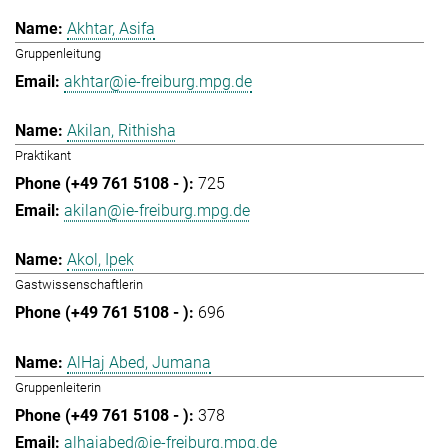
Akhtar, Asifa
Gruppenleitung
akhtar@ie-freiburg.mpg.de
Akilan, Rithisha
Praktikant
725
akilan@ie-freiburg.mpg.de
Akol, Ipek
Gastwissenschaftlerin
696
AlHaj Abed, Jumana
Gruppenleiterin
378
alhajabed@ie-freiburg.mpg.de