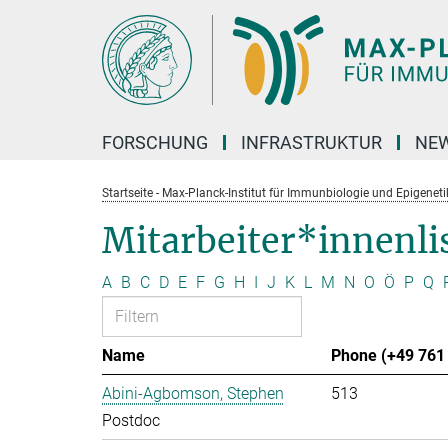
Hauptinhalt
FORSCHUNG
INFRASTRUKTUR
NEW
Startseite - Max-Planck-Institut für Immunbiologie und Epigeneti
Mitarbeiter*innenli
A
B
C
D
E
F
G
H
I
J
K
L
M
N
O
Ö
P
Q
Name
Phone (+49 761 
Abini-Agbomson, Stephen
513
Postdoc