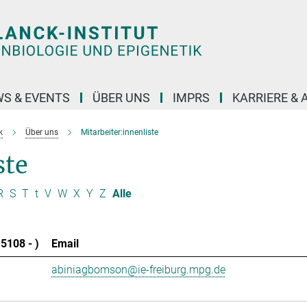
S & EVENTS
ÜBER UNS
IMPRS
KARRIERE &
k
Über uns
Mitarbeiter:innenliste
ste
R
S
T
t
V
W
X
Y
Z
Alle
5108 - )
Email
abiniagbomson@ie-freiburg.mpg.de