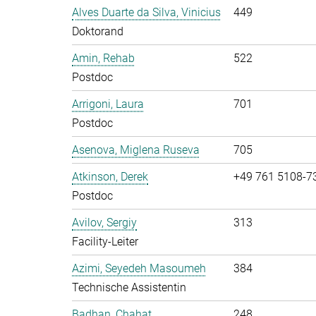
Alves Duarte da Silva, Vinicius
449
Doktorand
Amin, Rehab
522
Postdoc
Arrigoni, Laura
701
Postdoc
Asenova, Miglena Ruseva
705
Atkinson, Derek
+49 761 5108-7
Postdoc
Avilov, Sergiy
313
Facility-Leiter
Azimi, Seyedeh Masoumeh
384
Technische Assistentin
Badhan, Chahat
248