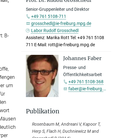
Prof. Dr. Rudolf Grosschedl
nun,
Senior-Gruppenleiter und Direktor
+49 761 5108-711
grosschedl@ie-freiburg.mpg.de
Labor Rudolf Grosschedl
t: B-
Assistenz: Marika Rott Tel: +49 761 5108
711 E-Mail: rott@ie-freiburg.mpg.de
Johannes Faber
Presse- und
ffe,
Öffentlichkeitsarbeit
 Mengen
+49 761 5108-368
ler um
faber@ie-freiburg.mpg.de
für
den
twort
Publikation
 Mäusen
Rosenbaum M, Andreani V, Kapoor T,
deutlich
Herp S, Flach H, Duchniewicz M and
rper