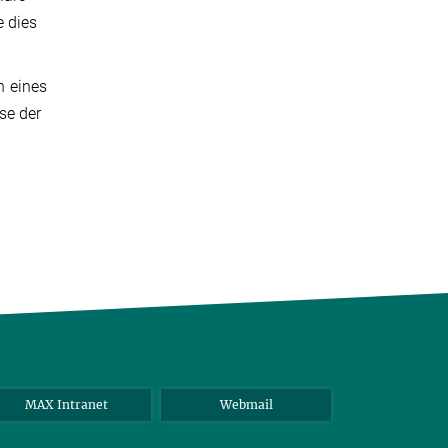
e dies
n eines
se der
MAX Intranet
Webmail