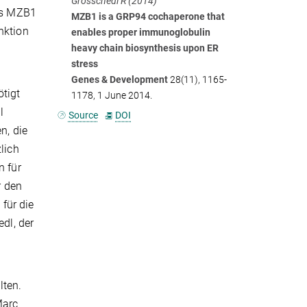
Grosschedl R (2014)
ass MZB1
MZB1 is a GRP94 cochaperone that
nktion
enables proper immunoglobulin
heavy chain biosynthesis upon ER
stress
Genes & Development
28(11), 1165-
tigt
1178, 1 June
2014.
l
Source
DOI
n, die
lich
n für
r den
für die
dl, der
lten.
Marc