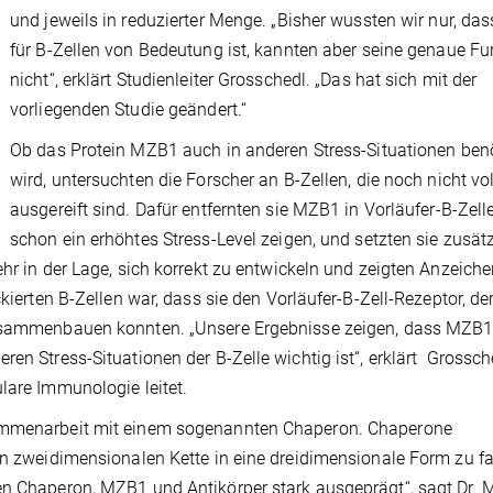
und jeweils in reduzierter Menge. „Bisher wussten wir nur, d
für B-Zellen von Bedeutung ist, kannten aber seine genaue Fu
nicht“, erklärt Studienleiter Grosschedl. „Das hat sich mit der
vorliegenden Studie geändert.“
Ob das Protein MZB1 auch in anderen Stress-Situationen benö
wird, untersuchten die Forscher an B-Zellen, die noch nicht vol
ausgereift sind. Dafür entfernten sie MZB1 in Vorläufer-B-Zelle
schon ein erhöhtes Stress-Level zeigen, und setzten sie zusätz
hr in der Lage, sich korrekt zu entwickeln und zeigten Anzeiche
ckierten B-Zellen war, dass sie den Vorläufer-B-Zell-Rezeptor, de
zusammenbauen konnten. „Unsere Ergebnisse zeigen, dass MZB1 
en Stress-Situationen der B-Zelle wichtig ist“, erklärt Grossche
lare Immunologie leitet.
sammenarbeit mit einem sogenannten Chaperon. Chaperone
en zweidimensionalen Kette in eine dreidimensionale Form zu fa
en Chaperon, MZB1 und Antikörper stark ausgeprägt“, sagt Dr. 