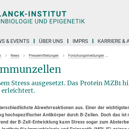
S & EVENTS
ÜBER UNS
IMPRS
KARRIERE &
k
News
Pressemitteilungen
Forschungsmeldungen
Hilfe für
e Immunzellen
em Stress ausgesetzt. Das Protein MZB1 hil
erleichtert.
erschiedlichste Abwehrreaktionen aus. Einer der wichtigste
 hochspezifischer Antikörper durch B-Zellen. Doch das ist 
end der B-Zell-Entwicklung kann Stress sogar zum Absterbe