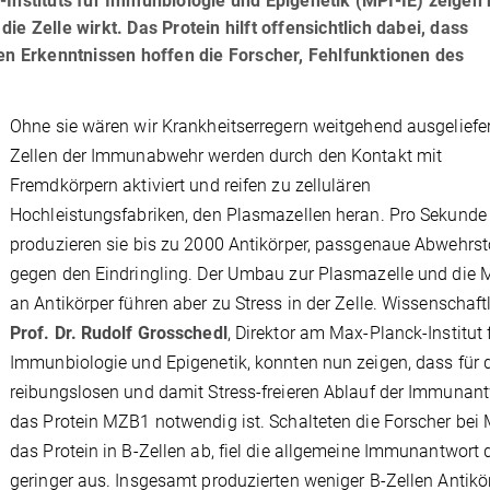
Instituts für Immunbiologie und Epigenetik (MPI-IE) zeigen 
e Zelle wirkt. Das Protein hilft offensichtlich dabei, dass
sen Erkenntnissen hoffen die Forscher, Fehlfunktionen des
Ohne sie wären wir Krankheitserregern weitgehend ausgeliefer
Zellen der Immunabwehr werden durch den Kontakt mit
Fremdkörpern aktiviert und reifen zu zellulären
Hochleistungsfabriken, den Plasmazellen heran. Pro Sekunde
produzieren sie bis zu 2000 Antikörper, passgenaue Abwehrsto
gegen den Eindringling. Der Umbau zur Plasmazelle und die
an Antikörper führen aber zu Stress in der Zelle. Wissenschaft
Prof. Dr. Rudolf Grosschedl
, Direktor am Max-Planck-Institut 
Immunbiologie und Epigenetik, konnten nun zeigen, dass für 
reibungslosen und damit Stress-freieren Ablauf der Immunan
das Protein MZB1 notwendig ist. Schalteten die Forscher bei
das Protein in B-Zellen ab, fiel die allgemeine Immunantwort 
geringer aus. Insgesamt produzierten weniger B-Zellen Antikö