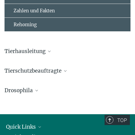
Zahlen und Fakten
Rehoming
Tierhausleitung
Maus & Fisch
Tierschutzbeauftragte
Dr. med. vet. Caroline Johner
Dr. med. vet. Stefanie Kunz
johner@ie-freiburg.mpg.de
Drosophila
kunz@ie-freiburg.mpg.de
Die Fruchtfliegen werden durch die Forschenden selbst betreut.
Dr. med. vet. Anne Zintzsch
Fliegeneinheit
zintzsch@ie-freiburg.mpg.de
TOP
Quick Links