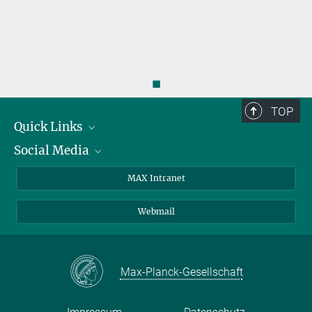
◼
TOP
Quick Links
Social Media
Forschungsgruppen
IMPRS
Twitter
MAX Intranet
Stellenangebote
Bluesky
Webmail
Kontakt
Mastodon
Anfahrt
LinkedIn
Instagram
Max-Planck-Gesellschaft