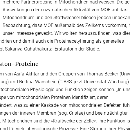
mehrere Partnerproteine in Mitochondrien nachweisen. Die g
Auswirkungen der enzymatischen Aktivität von MOF auf das
Mitochondrium und den Stoffwechsel blieben jedoch unbekann
Beobachtung, dass MOF außerhalb des Zellkerns vorkommt, 
unser Interesse geweckt. Wir wollten herauszufinden, was die
ndrien und damit auch die Proteinacetylierung als generelles
t Sukanya Guhathakurta, Erstautorin der Studie.
iston-Proteine
 von Asifa Akhtar und den Gruppen von Thomas Becker (Unive
burg) und Bettina Warscheid (CIBSS, jetzt Universität Würzburg)
mitochondrialen Physiologie und Funktion zeigen können. „In un
e von mitochondrialen Proteinen identifiziert, deren
ndert, was zu einer Kaskade von mitochondrialen Defekten füh
ungen der inneren Membran (sog. Cristae) und beeinträchtigter
 Mitochondrien sind die »Kraftwerke der Zelle«. Ihre Funktion is
 und für viele physiologische Prozesse. Eine Störung ihrer Physi