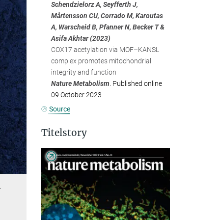
Schendzielorz A, Seyfferth J,
Mårtensson CU, Corrado M, Karoutas
A, Warscheid B, Pfanner N, Becker T &
Asifa Akhtar (2023)
COX17 acetylation via MOF–KANSL
complex promotes mitochondrial
integrity and function
Nature Metabolism
. Published online
09 October 2023
Source
Titelstory
…