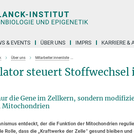
S & EVENTS
ÜBER UNS
IMPRS
KARRIERE &
k
Über uns
Mitarbeiter:innenliste
Epigenetischer Regulator steuert 
ator steuert Stoffwechsel 
ur die Gene im Zellkern, sondern modifizie
n Mitochondrien
smus entdeckt, der die Funktion der Mitochondrien regulie
 Rolle, dass die „Kraftwerke der Zelle“ gesund bleiben und 