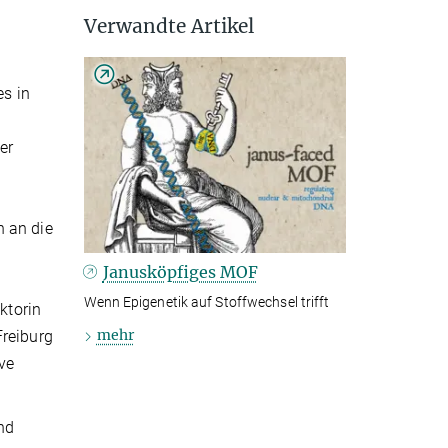
Verwandte Artikel
es in
er
t
n an die
Janusköpfiges MOF
Wenn Epigenetik auf Stoffwechsel trifft
ktorin
mehr
Freiburg
ive
nd