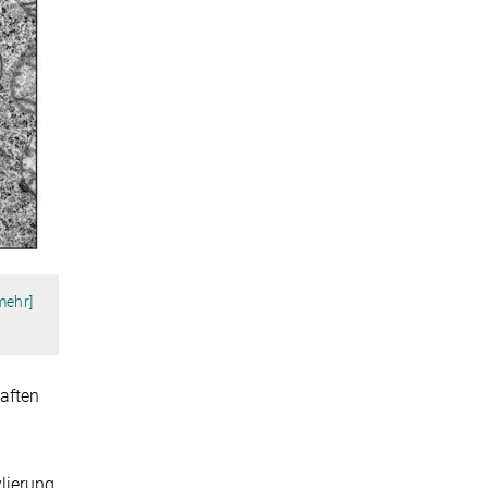
mehr]
aften
lierung