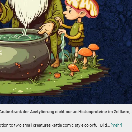
aubertrank der Acetylierung nicht nur an Histonproteine im Zellkern,
tion to two small creatures kettle comic style colorful. Bild
…
[mehr]