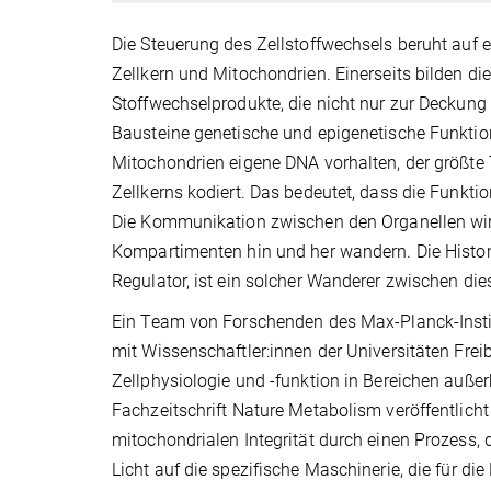
Die Steuerung des Zellstoffwechsels beruht au
Zellkern und Mitochondrien. Einerseits bilden di
Stoffwechselprodukte, die nicht nur zur Deckung
Bausteine genetische und epigenetische Funktion
Mitochondrien eigene DNA vorhalten, der größte
Zellkerns kodiert. Das bedeutet, dass die Funkt
Die Kommunikation zwischen den Organellen wird
Kompartimenten hin und her wandern. Die Histon
Regulator, ist ein solcher Wanderer zwischen die
Ein Team von Forschenden des Max-Planck-Insti
mit Wissenschaftler:innen der Universitäten Fr
Zellphysiologie und -funktion in Bereichen außer
Fachzeitschrift Nature Metabolism veröffentlicht
mitochondrialen Integrität durch einen Prozess, 
Licht auf die spezifische Maschinerie, die für d