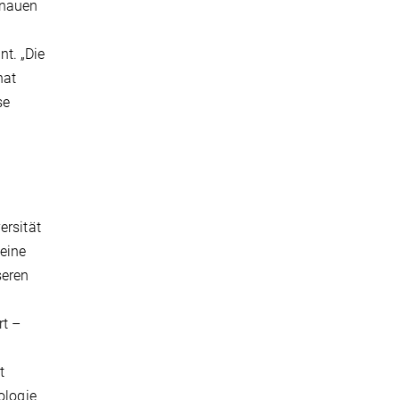
enauen
t. „Die
hat
se
rsität
 eine
seren
rt –
t
ologie