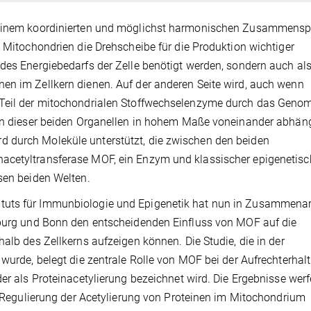
f einem koordinierten und möglichst harmonischen Zusammensp
e Mitochondrien die Drehscheibe für die Produktion wichtiger
 des Energiebedarfs der Zelle benötigt werden, sondern auch al
en im Zellkern dienen. Auf der anderen Seite wird, auch wenn
 Teil der mitochondrialen Stoffwechselenzyme durch das Geno
ion dieser beiden Organellen in hohem Maße voneinander abhängi
 durch Moleküle unterstützt, die zwischen den beiden
acetyltransferase MOF, ein Enzym und klassischer epigenetisc
sen beiden Welten.
tuts für Immunbiologie und Epigenetik hat nun in Zusammenar
eiburg und Bonn den entscheidenden Einfluss von MOF auf die
halb des Zellkerns aufzeigen können. Die Studie, die in der
 wurde, belegt die zentrale Rolle von MOF bei der Aufrechterhal
der als Proteinacetylierung bezeichnet wird. Die Ergebnisse werf
ie Regulierung der Acetylierung von Proteinen im Mitochondrium