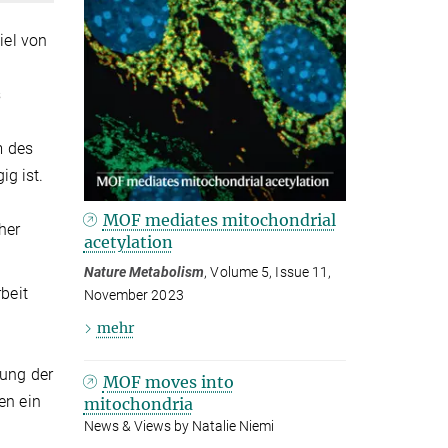
iel von
s
m des
g ist.
MOF mediates mitochondrial
her
acetylation
Nature Metabolism
, Volume 5, Issue 11,
beit
November 2023
mehr
tung der
MOF moves into
en ein
mitochondria
News & Views by Natalie Niemi