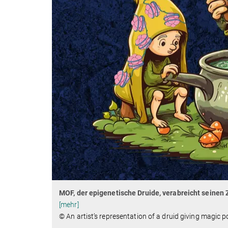
MOF, der epigenetische Druide, verabreicht seinen Z
[mehr]
© An artist’s representation of a druid giving magic po