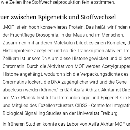
s, wie Zellen ihre Stoffwechselproduktion fein abstimmen.
uer zwischen Epigenetik und Stoffwechsel
„MOF ist ein hoch konserviertes Protein. Das heißt, wir finden 
der Fruchtfliege Drosophila, in der Maus und im Menschen.
Zusammen mit anderen Molekülen bildet es einen Komplex, d
Histonproteine acetyliert und so die Transkription aktiviert. Im
Zellkern ist unsere DNA um diese Histone gewickelt und bilde
Chromatin. Durch die Aktivität von MOF werden Acetylgruppe
Histone angehängt, wodurch sich die Verpackungsdichte des
Chromatins lockert, die DNA zugänglicher wird und die Gene
abgelesen werden können,“ erklärt Asifa Akhtar. Akhtar ist Dire
am Max-Planck-Institut für Immunbiologie und Epigenetik in 
und Mitglied des Exzellenzclusters CIBSS - Centre for Integrat
Biological Signalling Studies an der Universität Freiburg.
In früheren Studien konnte das Labor von Asifa Akhtar MOF u