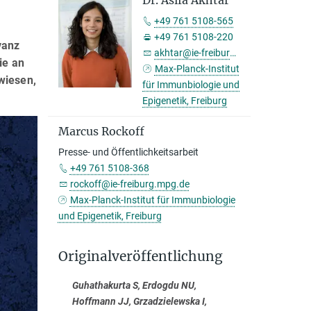
Dr. Asifa Akhtar
+49 761 5108-565
+49 761 5108-220
vanz
akhtar@ie-freiburg.mpg.de
ie an
Max-Planck-Institut
wiesen,
für Immunbiologie und
Epigenetik, Freiburg
Marcus Rockoff
Presse- und Öffentlichkeitsarbeit
+49 761 5108-368
rockoff@ie-freiburg.mpg.de
Max-Planck-Institut für Immunbiologie
und Epigenetik, Freiburg
Originalveröffentlichung
Guhathakurta S, Erdogdu NU,
Hoffmann JJ, Grzadzielewska I,