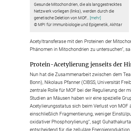
Gesunde Mitochondrien, die als langgestrecktes
Netzwerk vorliegen (links), werden durch die
genetische Deletion von MOF
…
[mehr]
© MPI für Immunbiologie und Epigenetik, Akhtar
Acetyltransferase mit den Proteinen der Mitocho
Phänomen in Mitochondrien zu untersuchen“, sag
Protein-Acetylierung jenseits der H
Nun hat die Zusammenarbeit zwischen dem Team
Bonn), Nikolaus Pfanner (CIBSS, Universität Frei
zentrale Rolle für MOF bei der Regulierung der 
Studien an Mäusen haben wir eine spezielle Grupp
Acetylierungsstatus sich beim Verlust von MOF ä
einschließlich Fragmentierung, weniger Einstülp
oxidativer Phosphorylierung“, sagt Guhathakurta.
entscheidend für die zelluläre Energieproduktion