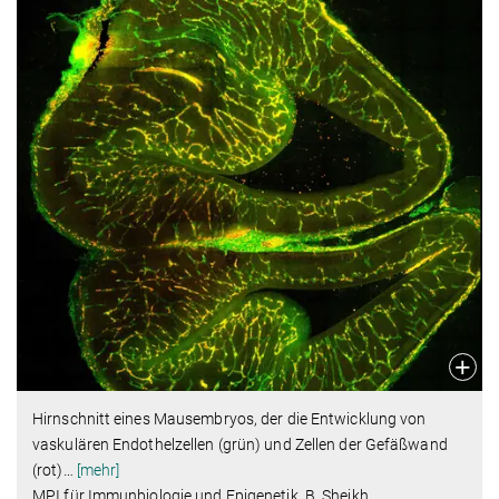
Hirnschnitt eines Mausembryos, der die Entwicklung von
vaskulären Endothelzellen (grün) und Zellen der Gefäßwand
(rot)
…
[mehr]
MPI für Immunbiologie und Epigenetik, B. Sheikh