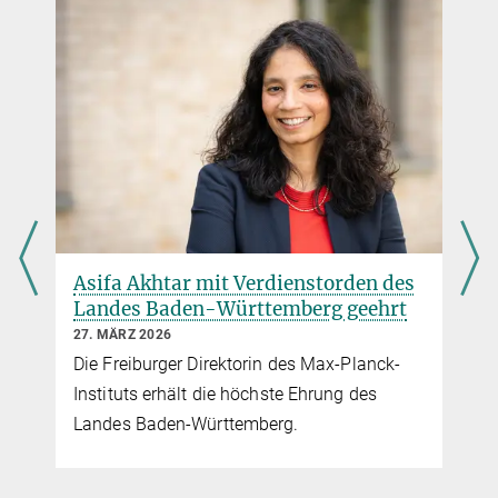
Nature Cell Biology,
June 15, 2020
Source
DOI
Fruchtfliegen geben epigenetische
Veränderungen an Nachkommen weiter
Forscher entdecken, dass epigenetische Veränderungen der
Mutter die Genaktivierung der Nachkommen steuern
mehr
Janusköpfiges MOF
Asifa Akhtar mit Verdienstorden des
Wenn Epigenetik auf Stoffwechsel trifft
Landes Baden-Württemberg geehrt
mehr
27. MÄRZ 2026
Die Freiburger Direktorin des Max-Planck-
Instituts erhält die höchste Ehrung des
Landes Baden-Württemberg.