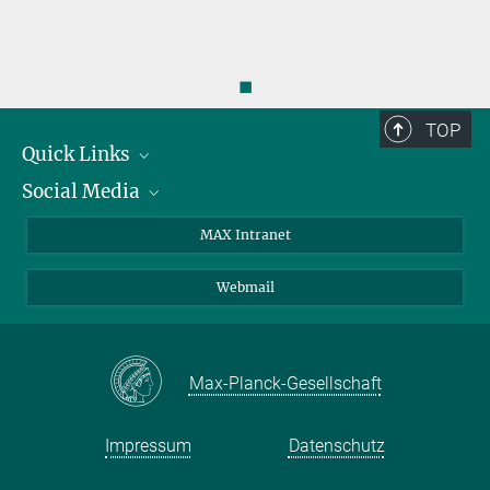
◼
TOP
Quick Links
Social Media
Forschungsgruppen
IMPRS
Twitter
MAX Intranet
Stellenangebote
Bluesky
Webmail
Kontakt
Mastodon
Anfahrt
LinkedIn
Instagram
Max-Planck-Gesellschaft
Impressum
Datenschutz