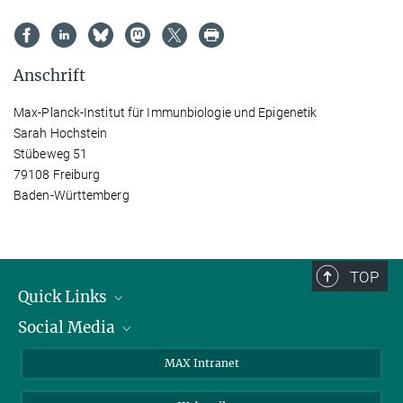
Anschrift
Max-Planck-Institut für Immunbiologie und Epigenetik
Sarah Hochstein
Stübeweg 51
79108 Freiburg
Baden-Württemberg
TOP
Quick Links
Social Media
Forschungsgruppen
IMPRS
Twitter
MAX Intranet
Stellenangebote
Bluesky