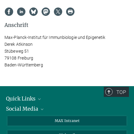
Anschrift
Max-Planck-Institut für Immunbiologie und Epigenetik
Derek Atkinson
Stübeweg 51
79108 Freiburg
Baden-Württemberg
TOP
Quick Links
Social Media
Forschungsgruppen
IMPRS
Twitter
MAX Intranet
Stellenangebote
Bluesky