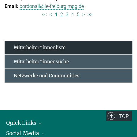
bordonali@ie-freiburg.mpg.de
<<
<
1
2
3
4
5
>
>>
Mitarbeiter*innenliste
Mitarbeiter*innensuche
Netzwerke und Communities
TOP
Quick Links
Social Media
Forschungsgruppen