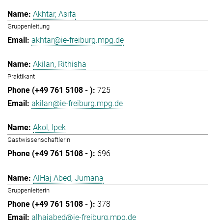
Akhtar, Asifa
Gruppenleitung
akhtar@ie-freiburg.mpg.de
Akilan, Rithisha
Praktikant
725
akilan@ie-freiburg.mpg.de
Akol, Ipek
Gastwissenschaftlerin
696
AlHaj Abed, Jumana
Gruppenleiterin
378
alhajabed@ie-freiburg.mpg.de