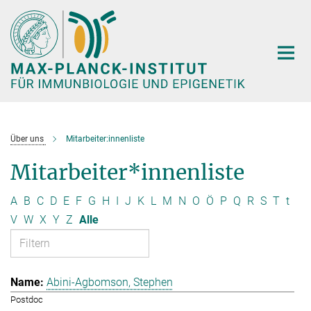
Hauptinhalt
Über uns
Mitarbeiter:innenliste
Mitarbeiter*innenliste
A
B
C
D
E
F
G
H
I
J
K
L
M
N
O
Ö
P
Q
R
S
T
t
V
W
X
Y
Z
Alle
Abini-Agbomson, Stephen
Postdoc