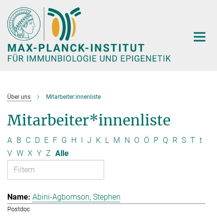
Hauptinhalt
Über uns
Mitarbeiter:innenliste
Mitarbeiter*innenliste
A
B
C
D
E
F
G
H
I
J
K
L
M
N
O
Ö
P
Q
R
S
T
t
V
W
X
Y
Z
Alle
Abini-Agbomson, Stephen
Postdoc