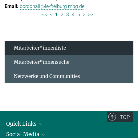
bordonali@ie-freiburg.mpg.de
<<
<
1
2
3
4
5
>
>>
Mitarbeiter*innenliste
Mitarbeiter*innensuche
Netzwerke und Communities
TOP
Quick Links
Social Media
Forschungsgruppen