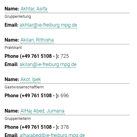
Akhtar, Asifa
Gruppenleitung
akhtar@ie-freiburg.mpg.de
Akilan, Rithisha
Praktikant
725
akilan@ie-freiburg.mpg.de
Akol, Ipek
Gastwissenschaftlerin
696
AlHaj Abed, Jumana
Gruppenleiterin
378
alhajabed@ie-freiburg.mpg.de