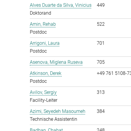
Alves Duarte da Silva, Vinicius
449
Doktorand
Amin, Rehab
522
Postdoc
Arrigoni, Laura
701
Postdoc
Asenova, Miglena Ruseva
705
Atkinson, Derek
+49 761 5108-7
Postdoc
Avilov, Sergiy
313
Facility-Leiter
Azimi, Seyedeh Masoumeh
384
Technische Assistentin
Badhan, Chahat
248