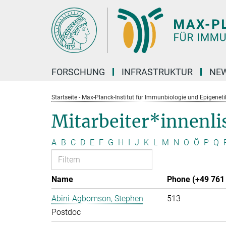
Hauptinhalt
FORSCHUNG
INFRASTRUKTUR
NEW
Startseite - Max-Planck-Institut für Immunbiologie und Epigeneti
Mitarbeiter*innenli
A
B
C
D
E
F
G
H
I
J
K
L
M
N
O
Ö
P
Q
Name
Phone (+49 761 
Abini-Agbomson, Stephen
513
Postdoc