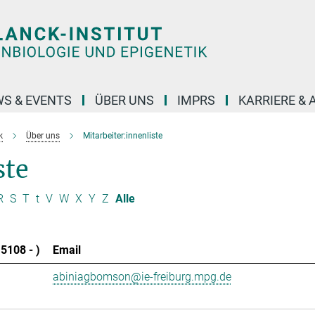
S & EVENTS
ÜBER UNS
IMPRS
KARRIERE &
k
Über uns
Mitarbeiter:innenliste
ste
R
S
T
t
V
W
X
Y
Z
Alle
5108 - )
Email
abiniagbomson@ie-freiburg.mpg.de