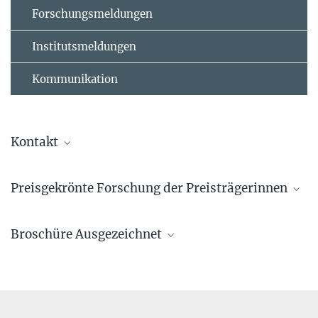
Forschungsmeldungen
Institutsmeldungen
Kommunikation
Kontakt
Marcus Rockoff
Preisgekrönte Forschung der Preisträgerinnen
Presse- und Öffentlichkeitsarbeit | public relations
officer
rockoff@ie-freiburg.mpg.de
Broschüre Ausgezeichnet
presse@ie-freiburg.mpg.de