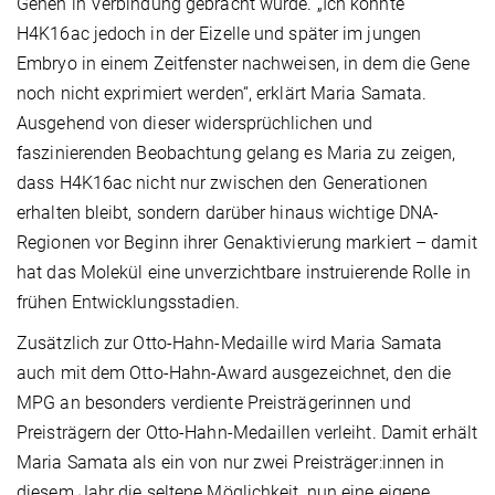
Genen in Verbindung gebracht wurde. „Ich konnte
H4K16ac jedoch in der Eizelle und später im jungen
Embryo in einem Zeitfenster nachweisen, in dem die Gene
noch nicht exprimiert werden“, erklärt Maria Samata.
Ausgehend von dieser widersprüchlichen und
faszinierenden Beobachtung gelang es Maria zu zeigen,
dass H4K16ac nicht nur zwischen den Generationen
erhalten bleibt, sondern darüber hinaus wichtige DNA-
Regionen vor Beginn ihrer Genaktivierung markiert – damit
hat das Molekül eine unverzichtbare instruierende Rolle in
frühen Entwicklungsstadien.
Zusätzlich zur Otto-Hahn-Medaille wird Maria Samata
auch mit dem Otto-Hahn-Award ausgezeichnet, den die
MPG an besonders verdiente Preisträgerinnen und
Preisträgern der Otto-Hahn-Medaillen verleiht. Damit erhält
Maria Samata als ein von nur zwei Preisträger:innen in
diesem Jahr die seltene Möglichkeit, nun eine eigene