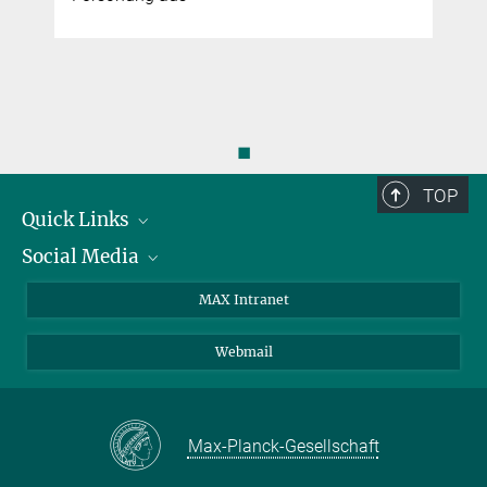
◼
TOP
Quick Links
Social Media
Forschungsgruppen
IMPRS
Twitter
MAX Intranet
Stellenangebote
Bluesky
Webmail
Kontakt
Mastodon
Anfahrt
LinkedIn
Instagram
Max-Planck-Gesellschaft